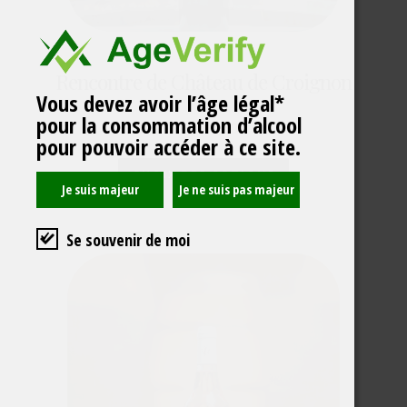
Rencontre de Château de Croignon
Vous devez avoir l’âge légal*
pour la consommation d’alcool
82,80
€
–
165,60
€
TTC
pour pouvoir accéder à ce site.
CHOIX DES OPTIONS
Se souvenir de moi