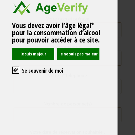
Votre nom et prénom
Vous devez avoir l’âge légal*
pour la consommation d’alcool
pour pouvoir accéder à ce site.
Votre e-mail
Se souvenir de moi
Votre n° téléphone
Nombre de personne(s)
Votre date de réservation souhaitée :